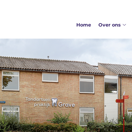
ofdmenu
Home
Over ons
Ov
on
su