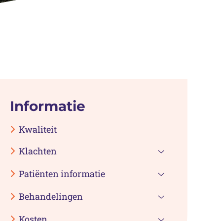
Informatie
Kwaliteit
Klachten
Klachten
Patiënten informatie
submenu
Patiënten
Behandelingen
informatie
Behandelinge
submenu
Kosten
submenu