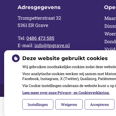
Adresgegevens
Ope
Trompetterstraat 32
Maa
5361 ER Grave
Dins
Woen
Tel:
0486 473 585
Dond
E-mail:
info@tpgrave.nl
Vrijd
Zate
Deze website gebruikt cookies
Zond
Wij gebruiken noodzakelijke cookies zodat deze websit
Voor analytische cookies werken wij samen met Matomo
Facebook, Instagram, X (Twitter), Qualizorg, Patiënten
Via Cookie-instellingen onderaan de website kunt u o
Over ons
Kwaliteit
Inschrijven
Contact
Lees meer over onze Privacy- en Cookieverklaring.
Instellingen
Weigeren
Accepteren