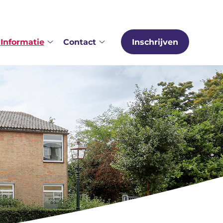
Informatie
Contact
Inschrijven
er
Informatie
Contact
s
submenu
submenu
bmenu