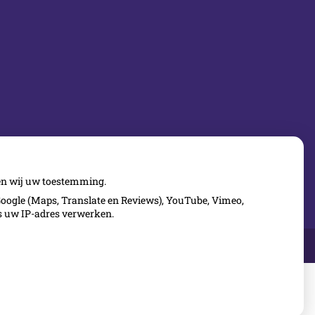
gen wij uw toestemming.
oogle (Maps, Translate en Reviews), YouTube, Vimeo,
ls uw IP-adres verwerken.
Uw Zorg
Privacy verklaring
|
Cookie-
Online
|
instellingen
|
Voorwaarden
Beheer