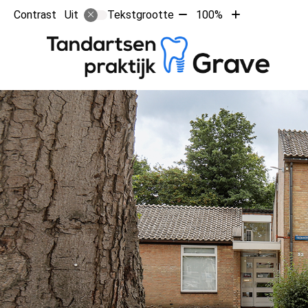
Tekst
Tekst
Contrast
Tekstgrootte
100%
Uit
verkleinen
vergroten
met
met
Ho
10%
10%