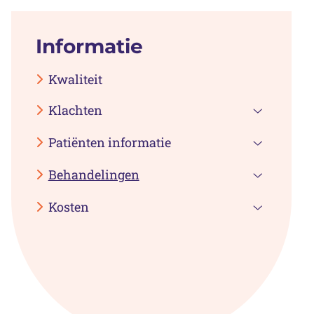
Informatie
Kwaliteit
Klachten
Klachten
Patiënten informatie
submenu
Patiënten
Behandelingen
informati
Behandel
submenu
Kosten
submenu
Kosten
submenu