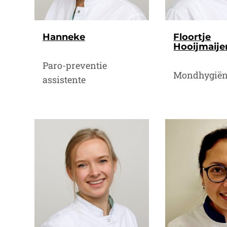
Hanneke
Floortje
Hooijmaije
Paro-preventie
Mondhygiën
assistente