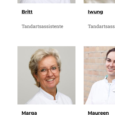
Britt
Iwung
Tandartsassistente
Tandartsass
Marga
Maureen