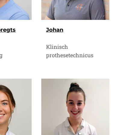
bregts
Johan
Klinisch
g
prothesetechnicus