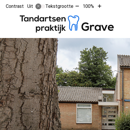
Tekst
Tekst
Contrast
Tekstgrootte
100%
Uit
verkleinen
vergroten
met
met
Ho
10%
10%