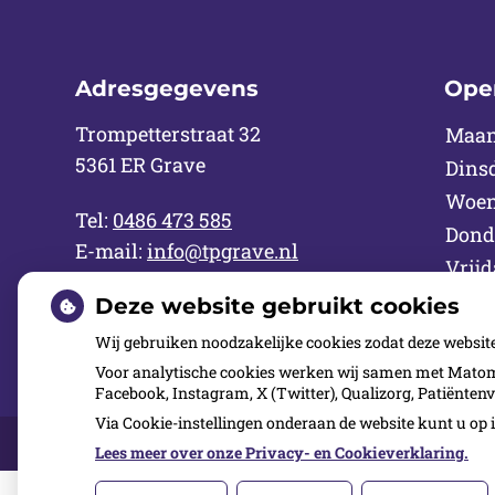
Adresgegevens
Ope
Trompetterstraat 32
Maa
5361 ER Grave
Dins
Woen
Tel:
0486 473 585
Dond
E-mail:
info@tpgrave.nl
Vrijd
Zate
Deze website gebruikt cookies
Zond
Wij gebruiken noodzakelijke cookies zodat deze websit
Voor analytische cookies werken wij samen met Matomo
Facebook, Instagram, X (Twitter), Qualizorg, Patiënten
Via Cookie-instellingen onderaan de website kunt u o
Over ons
Kwaliteit
Inschrijven
Contact
Lees meer over onze Privacy- en Cookieverklaring.