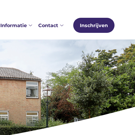
Informatie
Contact
Inschrijven
er
Informatie
Contact
s
submenu
submenu
bmenu