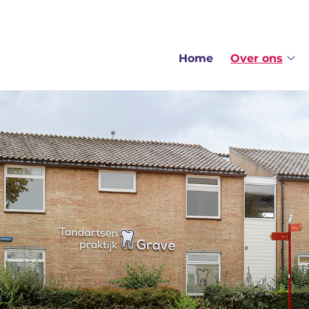
ofdmenu
Home
Over ons
Ov
on
su